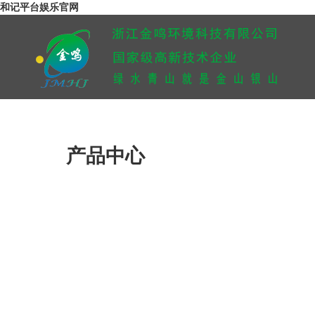
和记平台娱乐官网
网站首页
关于和
产品中心