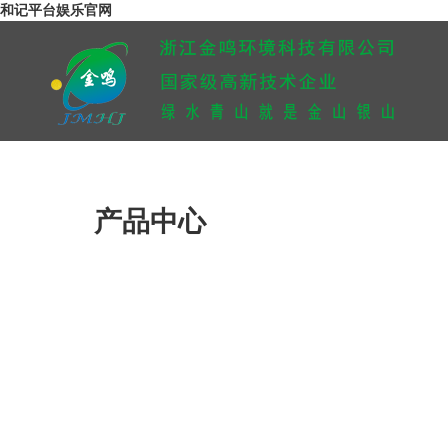
和记平台娱乐官网
网站首页
关于和
产品中心